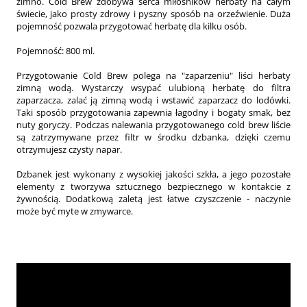
zimno. Cold Brew zdobywa serca miłośników herbaty na całym
świecie, jako prosty zdrowy i pyszny sposób na orzeźwienie. Duża
pojemność pozwala przygotować herbatę dla kilku osób.
Pojemność: 800 ml.
Przygotowanie Cold Brew polega na "zaparzeniu" liści herbaty
zimną wodą. Wystarczy wsypać ulubioną herbatę do filtra
zaparzacza, zalać ją zimną wodą i wstawić zaparzacz do lodówki.
Taki sposób przygotowania zapewnia łagodny i bogaty smak, bez
nuty goryczy. Podczas nalewania przygotowanego cold brew liście
są zatrzymywane przez filtr w środku dzbanka, dzięki czemu
otrzymujesz czysty napar.
Dzbanek jest wykonany z wysokiej jakości szkła, a jego pozostałe
elementy z tworzywa sztucznego bezpiecznego w kontakcie z
żywnością. Dodatkową zaletą jest łatwe czyszczenie - naczynie
może być myte w zmywarce.