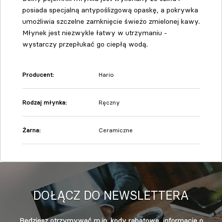
posiada specjalną antypoślizgową opaskę, a p
okrywka
umożliwia szczelne zamknięcie świeżo zmielonej kawy.
Młynek jest niezwykle łatwy w utrzymaniu -
wystarczy przepłukać go ciepłą wodą.
Producent:
Hario
Rodzaj młynka
:
Ręczny
Żarna
:
Ceramiczne
DOŁĄCZ DO NEWSLETTERA
Będziesz otrzymywać m.in. kody rabatowe, informacje o