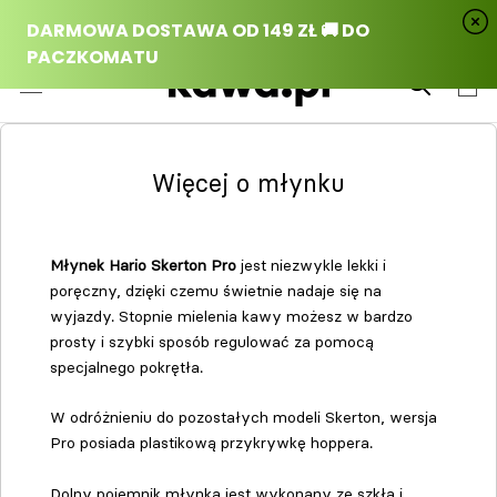
Przejdź
do
treści
Więcej o młynku
Młynek Hario Skerton Pro
jest niezwykle lekki i
poręczny, dzięki czemu świetnie nadaje się na
wyjazdy. Stopnie mielenia kawy możesz w bardzo
prosty i szybki sposób regulować za pomocą
specjalnego pokrętła.
W odróżnieniu do pozostałych modeli Skerton, wersja
Pro posiada plastikową przykrywkę hoppera.
Dolny pojemnik młynka jest wykonany ze szkła i