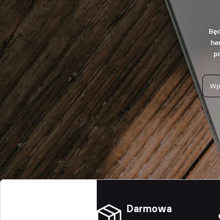
Będ
he
po
Darmowa