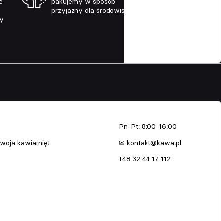
e
pakujemy w sposób
przyjazny dla środowiska
ny
enia
kawa.pl
Pn-Pt: 8:00-16:00
woja kawiarnię!
✉ kontakt@kawa.pl
+48 32 44 17 112