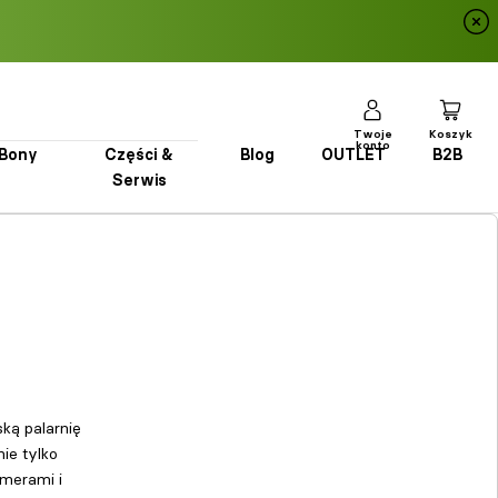
Twoje
Koszyk
konto
Bony
Części &
Blog
OUTLET
B2B
Serwis
Bony
Części & Serwis
Blog
OUTLET
B2B
ką palarnię
ie tylko
rmerami i