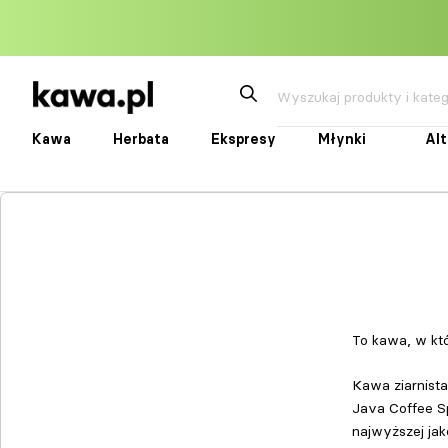
Przejdź
do
treści
Kawa
Herbata
Ekspresy
Młynki
Al
Kawa
Herbata
Ekspresy
Młynki
Alte
To kawa, w któ
Kawa ziarnist
Java Coffee Sp
najwyższej jak