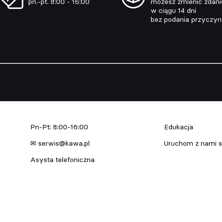
pn.-pt. 8:00 - 16:00
możesz zmienić zdani
w ciągu 14 dni
bez podania przyczy
Serwis urządzeń
Edukacja & Szkol
Pn-Pt: 8:00-16:00
Edukacja
✉ serwis@kawa.pl
Uruchom z nami s
Asysta telefoniczna