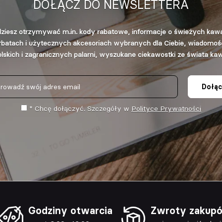
DOŁĄCZ DO NEWSLETTERA
ziesz otrzymywać m.in. kody rabatowe, informacje o świeżych kaw
rbatach i użytecznych akcesoriach wybranych dla Ciebie, wiadomośc
lskich i zagranicznych palarni, wyszukane ciekawostki ze świata ka
Dołąc
* Chcę dołączyć. Szczegóły w
Polityce Prywatności
Godziny otwarcia
Zwroty zakup