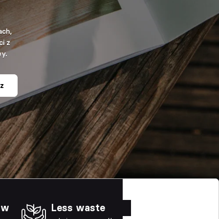
ach,
i z
wy.
z
ów
Less waste