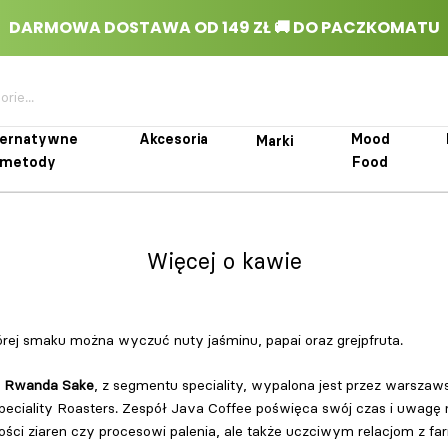
ternatywne
Akcesoria
Mood
Marki
metody
Food
rnatywne metody
Akcesoria
Marki
Mood Food
Więcej o kawie
rej smaku można wyczuć nuty jaśminu, papai oraz grejpfruta.
a
Rwanda Sake
, z segmentu speciality, wypalona jest przez warszaws
eciality Roasters. Zespół Java Coffee poświęca swój czas i uwagę n
ości ziaren czy procesowi palenia, ale także uczciwym relacjom z fa