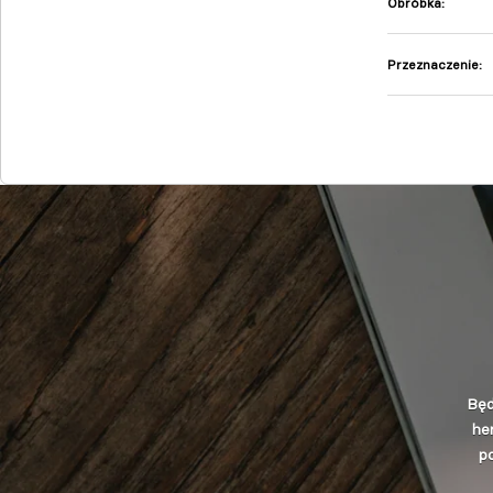
Obróbka
:
Przeznaczenie
:
Będ
he
po