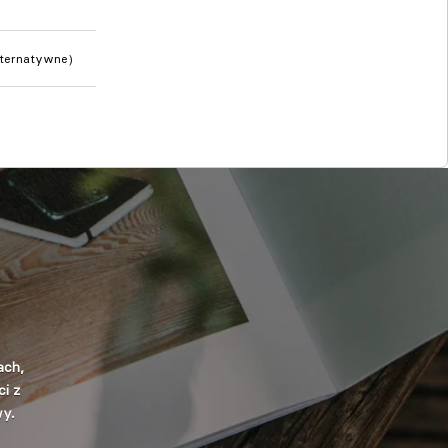
lternatywne)
ach,
i z
wy.