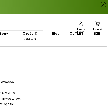
Twoje
Koszyk
konto
Bony
Części &
Blog
OUTLET
B2B
Serwis
Bony
Części & Serwis
Blog
OUTLET
B2B
h owoców.
14 roku w
h inwestorów.
ze będzie