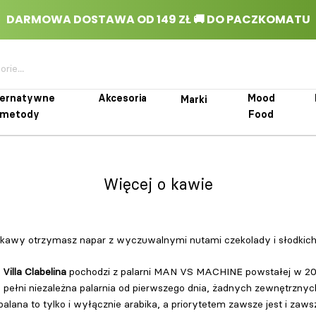
ternatywne
Akcesoria
Mood
Marki
metody
Food
rnatywne metody
Akcesoria
Marki
Mood Food
Więcej o kawie
 kawy otrzymasz napar z wyczuwalnymi nutami czekolady i słodkic
a
Villa Clabelina
pochodzi z palarni MAN VS MACHINE powstałej w 20
pełni niezależna palarnia od pierwszego dnia, żadnych zewnętrznyc
ana to tylko i wyłącznie arabika, a priorytetem zawsze jest i zaws