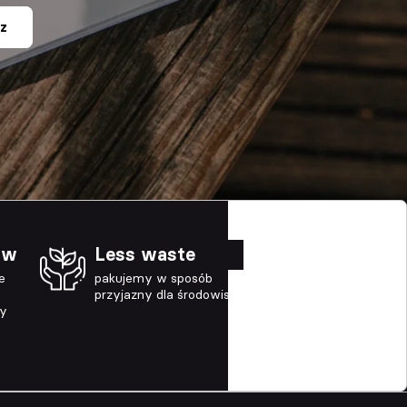
z
ów
Less waste
e
pakujemy w sposób
przyjazny dla środowiska
ny