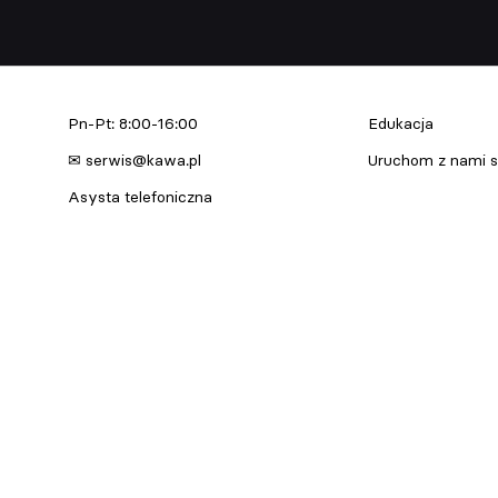
Serwis urządzeń
Edukacja & Szkol
Pn-Pt: 8:00-16:00
Edukacja
✉ serwis@kawa.pl
Uruchom z nami s
Asysta telefoniczna