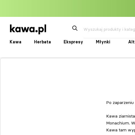
Przejdź
do
treści
Kawa
Herbata
Ekspresy
Młynki
Al
Kawa
Herbata
Ekspresy
Młynki
Alte
Po zaparzeniu
Kawa ziarnist
Monachium. W 
Kawa tam wypal