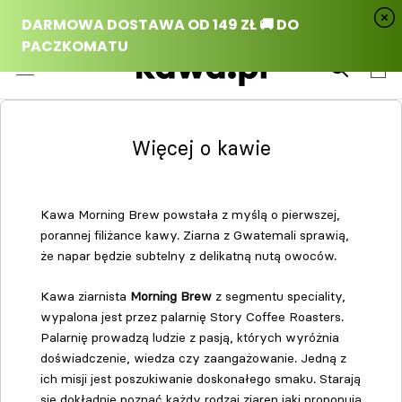
Przejdź
do
treści
Więcej o kawie
Kawa Morning Brew powstała z myślą o pierwszej,
porannej filiżance kawy. Ziarna z Gwatemali sprawią,
że napar będzie subtelny z delikatną nutą owoców.
Kawa ziarnista
Morning Brew
z segmentu speciality,
wypalona jest przez palarnię Story Coffee Roasters.
Palarnię prowadzą ludzie z pasją, których wyróżnia
doświadczenie, wiedza czy zaangażowanie. Jedną z
ich misji jest poszukiwanie doskonałego smaku. Starają
się dokładnie poznać każdy rodzaj ziaren jaki proponują