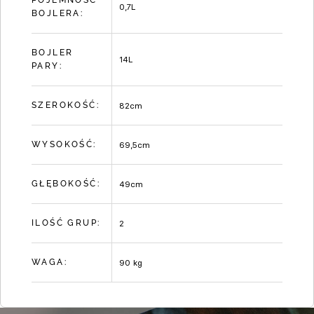
POJEMNOŚĆ
0,7L
BOJLERA:
BOJLER
14L
PARY:
SZEROKOŚĆ:
82cm
WYSOKOŚĆ:
69,5cm
GŁĘBOKOŚĆ:
49cm
ILOŚĆ GRUP:
2
WAGA:
90 kg