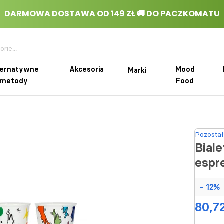
ternatywne
Akcesoria
Mood
Marki
metody
Food
rnatywne metody
Akcesoria
Marki
Mood Food
Pozostał
Biale
espr
- 12%
80,72