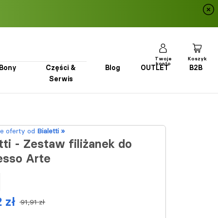
Twoje
Koszyk
konto
Bony
Części &
Blog
OUTLET
B2B
Serwis
Bony
Części & Serwis
Blog
OUTLET
B2B
e oferty od
Bialetti »
tti - Zestaw filiżanek do
esso Arte
 zł
91,91 zł