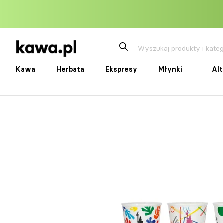
Przejdź
do
treści
Kawa
Herbata
Ekspresy
Młynki
Al
Kawa
Herbata
Ekspresy
Młynki
Alte