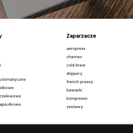
y
Zaparzacze
aeropress
chemex
i
cold brew
drippery
automatyczne
french pressy
kolbowe
kawiarki
przelewowe
kompresso
kapsułkowe
zestawy