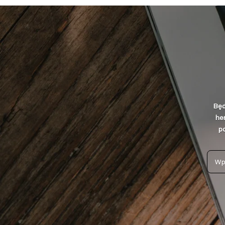
Będ
he
po