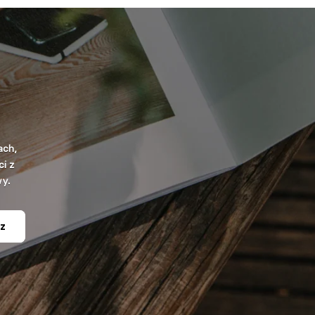
ach,
i z
wy.
z