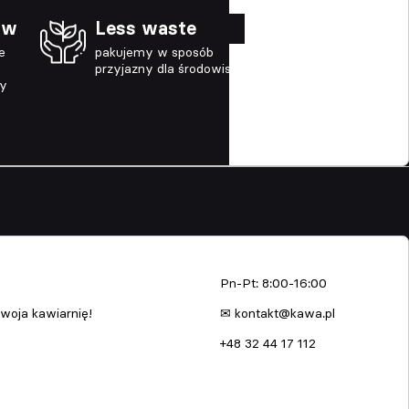
ów
Less waste
e
pakujemy w sposób
przyjazny dla środowiska
ny
enia
kawa.pl
Pn-Pt: 8:00-16:00
woja kawiarnię!
✉ kontakt@kawa.pl
+48 32 44 17 112