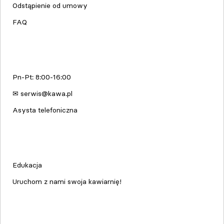
Odstąpienie od umowy
FAQ
Serwis urządzeń
Pn-Pt: 8:00-16:00
✉ serwis@kawa.pl
Asysta telefoniczna
Edukacja & Szkolenia
Edukacja
Uruchom z nami swoja kawiarnię!
kawa.pl