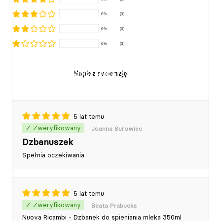
0%
(0)
0%
(0)
0%
(0)
Napisz recenzję
5 lat temu
Joanna Surowiec
Dzbanuszek
Spełnia oczekiwania
5 lat temu
Beata Prabucka
Nuova Ricambi - Dzbanek do spieniania mleka 350ml