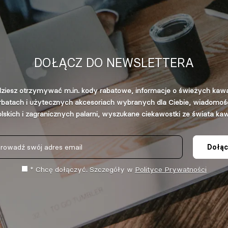
DOŁĄCZ DO NEWSLETTERA
ziesz otrzymywać m.in. kody rabatowe, informacje o świeżych kaw
rbatach i użytecznych akcesoriach wybranych dla Ciebie, wiadomośc
lskich i zagranicznych palarni, wyszukane ciekawostki ze świata ka
Dołąc
* Chcę dołączyć. Szczegóły w
Polityce Prywatności