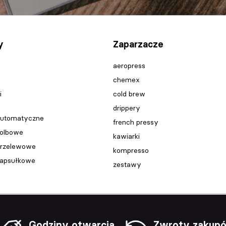
y
Zaparzacze
aeropress
chemex
i
cold brew
drippery
automatyczne
french pressy
kolbowe
kawiarki
przelewowe
kompresso
kapsułkowe
zestawy
Godziny otwarcia
Zwroty zakup