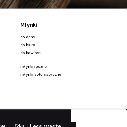
Młynki
do domu
do biura
do kawiarni
młynki ręczne
młynki automatyczne
ów
Less waste