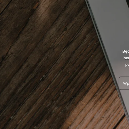
Będ
he
po