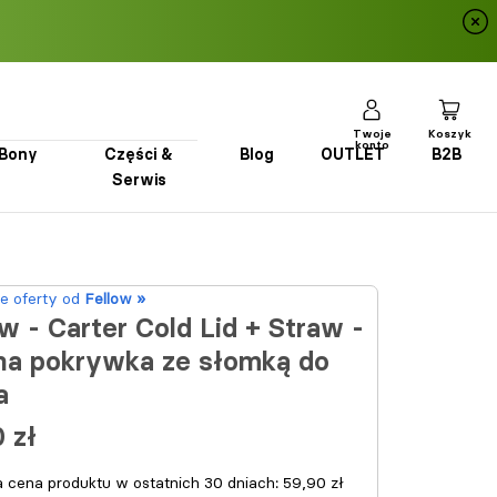
Twoje
Koszyk
konto
Bony
Części &
Blog
OUTLET
B2B
Serwis
Bony
Części & Serwis
Blog
OUTLET
B2B
e oferty od
Fellow »
w - Carter Cold Lid + Straw -
na pokrywka ze słomką do
a
 zł
a cena produktu w ostatnich 30 dniach:
59,90 zł