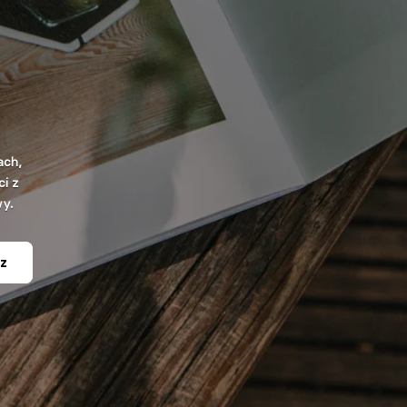
ach,
i z
wy.
z