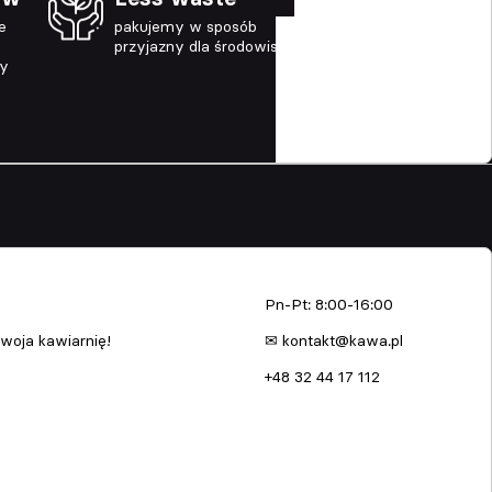
e
pakujemy w sposób
przyjazny dla środowiska
ny
enia
kawa.pl
Pn-Pt: 8:00-16:00
woja kawiarnię!
✉ kontakt@kawa.pl
+48 32 44 17 112