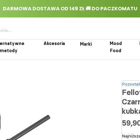
ternatywne
Akcesoria
Mood
Marki
metody
Food
rnatywne metody
Akcesoria
Marki
Mood Food
Pozostał
Fello
Czar
kubk
59,90
Najniższ