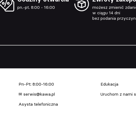
pn.-pt. 8:00 - 16:00
możesz zmienić zdani
w ciągu 14 dni
bez podania przyczy
Serwis urządzeń
Edukacja & Szkol
Pn-Pt: 8:00-16:00
Edukacja
✉ serwis@kawa.pl
Uruchom z nami s
Asysta telefoniczna