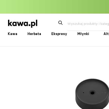
Przejdź
do
treści
Kawa
Herbata
Ekspresy
Młynki
Al
Kawa
Herbata
Ekspresy
Młynki
Alte