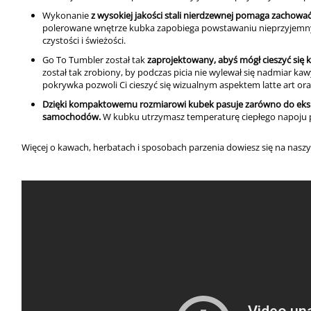
Wykonanie
z wysokiej jakości stali nierdzewnej pomaga zachowa
polerowane wnętrze kubka zapobiega powstawaniu nieprzyjemny
czystości i świeżości.
Go To Tumbler został tak
zaprojektowany, abyś mógł cieszyć się 
został tak zrobiony, by podczas picia nie wylewał się nadmiar ka
pokrywka
pozwoli Ci cieszyć się wizualnym aspektem latte art or
Dzięki kompaktowemu rozmiarowi kubek pasuje zarówno do eks
samochodów.
W kubku utrzymasz temperaturę ciepłego napoju pr
Więcej o kawach, herbatach i sposobach parzenia dowiesz się na nas