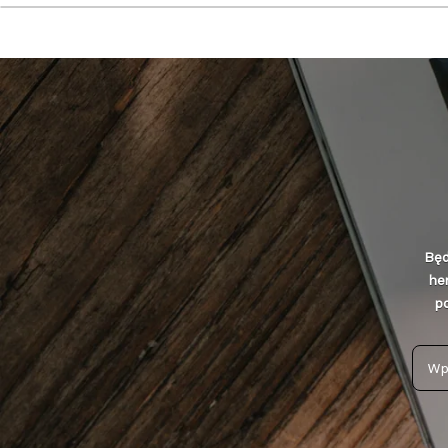
Będ
he
po