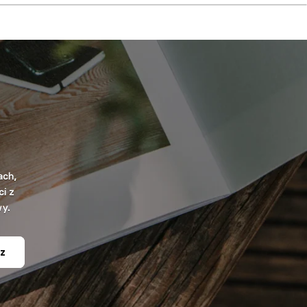
ach,
i z
wy.
z