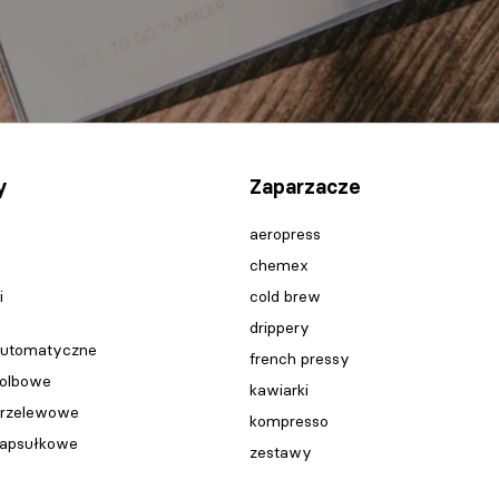
y
Zaparzacze
aeropress
chemex
i
cold brew
drippery
automatyczne
french pressy
kolbowe
kawiarki
przelewowe
kompresso
kapsułkowe
zestawy