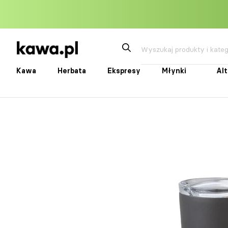
Przejdź
do
treści
Kawa
Herbata
Ekspresy
Młynki
Al
Kawa
Herbata
Ekspresy
Młynki
Alte