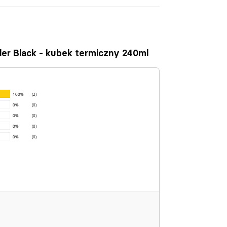
bler Black - kubek termiczny 240ml
100%
(2)
0%
(0)
0%
(0)
0%
(0)
0%
(0)