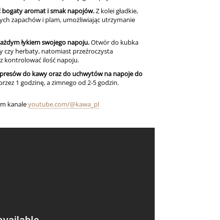
ć bogaty aromat i smak napojów.
Z kolei gładkie,
ch zapachów i plam, umożliwiając utrzymanie
każdym łykiem swojego napoju.
Otwór do kubka
wy czy herbaty, natomiast przeźroczysta
az kontrolować ilość napoju.
presów do kawy oraz do uchwytów na napoje do
zez 1 godzinę, a zimnego od 2-5 godzin.
zym kanale
youtube.com/@kawa_pl