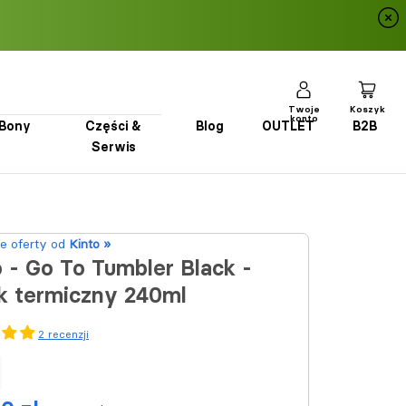
Twoje
Koszyk
konto
Bony
Części &
Blog
OUTLET
B2B
Serwis
Bony
Części & Serwis
Blog
OUTLET
B2B
e oferty od
Kinto »
 - Go To Tumbler Black -
k termiczny 240ml
2 recenzji