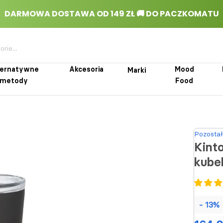
ternatywne
Akcesoria
Mood
Marki
metody
Food
rnatywne metody
Akcesoria
Marki
Mood Food
Pozostał
Kinto
kube
- 13%