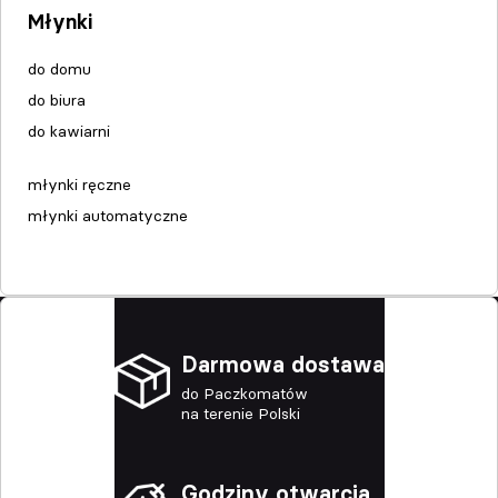
Młynki
do domu
do biura
do kawiarni
młynki ręczne
młynki automatyczne
Darmowa dostawa
do Paczkomatów
na terenie Polski
Godziny otwarcia