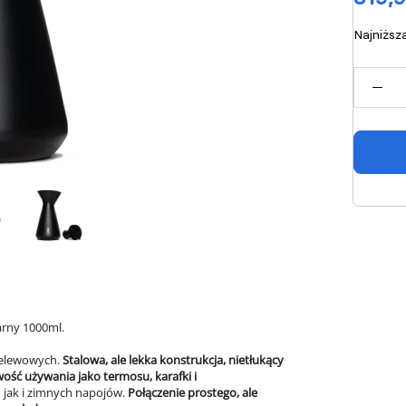
Najniższ
arny 1000ml.
zelewowych.
Stalowa, ale lekka konstrukcja, nietłukący
ość używania jako termosu, karafki i
jak i zimnych napojów.
Połączenie prostego, ale