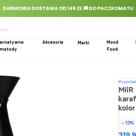
ternatywne
Akcesoria
Mood
Marki
metody
Food
rnatywne metody
Akcesoria
Marki
Mood Food
Pozostał
MiiR
kara
kolo
- 13%
319,9