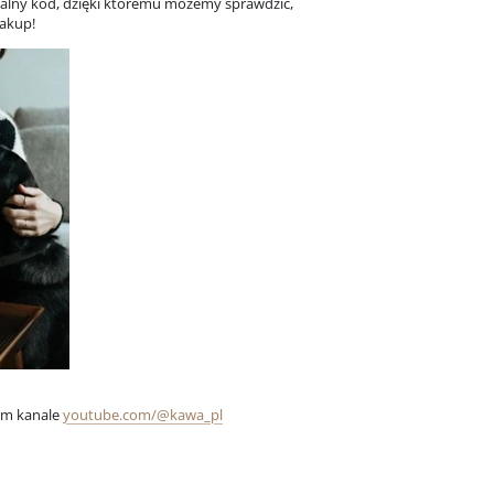
ualny kod, dzięki któremu możemy sprawdzić,
zakup!
zym kanale
youtube.com/@kawa_pl