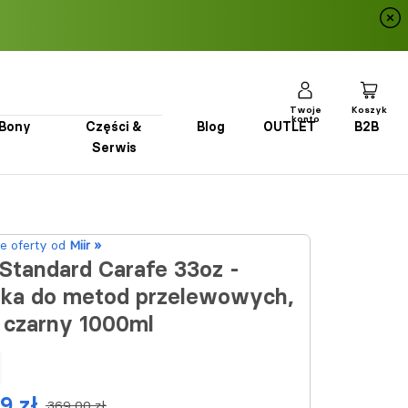
Twoje
Koszyk
konto
Bony
Części &
Blog
OUTLET
B2B
Serwis
Bony
Części & Serwis
Blog
OUTLET
B2B
e oferty od
Miir »
 Standard Carafe 33oz -
fka do metod przelewowych,
r czarny 1000ml
9 zł
369,00 zł