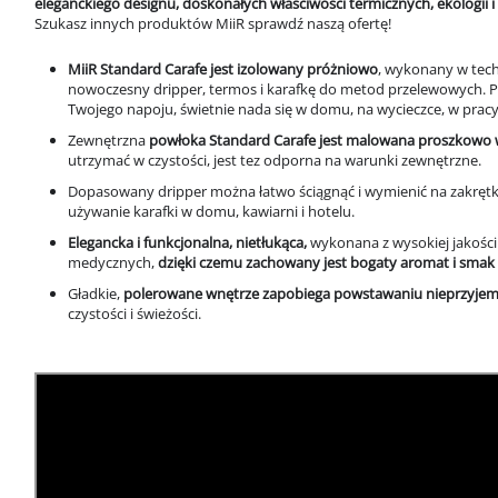
eleganckiego designu, doskonałych właściwości termicznych, ekologii 
Szukasz innych produktów MiiR sprawdź naszą ofertę!
MiiR
Standard Carafe jest izolowany
próżniowo
,
wykonany w tech
nowoczesny dripper, termos i karafkę do metod przelewowych.
Twojego napoju, świetnie nada się w domu, na wycieczce, w prac
Zewnętrzna
powłoka
Standard Carafe jest malowana proszkowo w
utrzymać w czystości, jest tez odporna na warunki zewnętrzne.
Dopasowany dripper można łatwo ściągnąć i wymienić na zakrętk
używanie karafki w domu, kawiarni i hotelu.
Elegancka i funkcjonalna, nietłukąca,
wykonana z wysokiej jakości 
medycznych,
dzięki czemu zachowany jest bogaty aromat i smak
Gładkie,
polerowane wnętrze zapobiega powstawaniu nieprzyjem
czystości i świeżości.