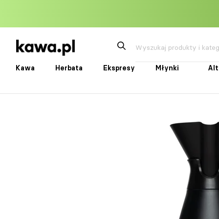
Przejdź
do
treści
Kawa
Herbata
Ekspresy
Młynki
Al
Kawa
Herbata
Ekspresy
Młynki
Alte