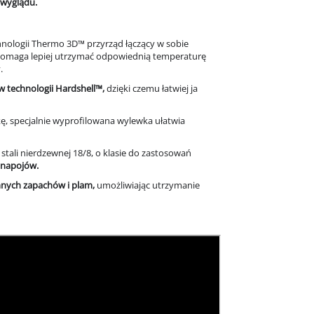
i wyglądu.
nologii Thermo 3D™ przyrząd łączący w sobie
 Pomaga
lepiej utrzymać odpowiednią temperaturę
y.
 technologii Hardshell™,
dzięki czemu łatwiej ja
ę, specjalnie wyprofilowana wylewka ułatwia
stali nierdzewnej 18/8, o klasie do zastosowań
 napojów.
nych zapachów i plam,
umożliwiając utrzymanie