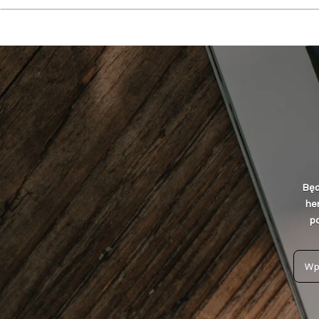
Będ
he
po