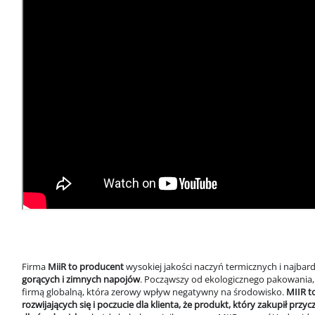
Firma
MiiR to producent
wysokiej jakości naczyń termicznych i najbard
gorących i zimnych napojów
. Począwszy od ekologicznego pakowania, w
firmą globalną, która zerowy wpływ negatywny na środowisko.
MIIR t
rozwijających się i poczucie dla klienta, że p
rodukt, który zakupił przy