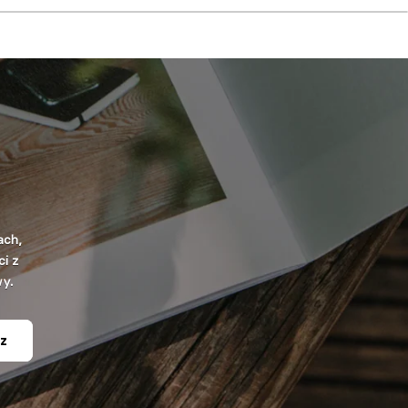
ach,
i z
wy.
z