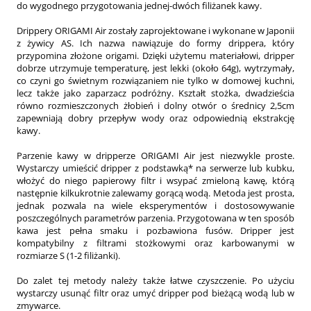
do wygodnego przygotowania jednej-dwóch filiżanek kawy.
Drippery ORIGAMI Air zostały zaprojektowane i wykonane w Japonii
z żywicy AS. Ich nazwa nawiązuje do formy drippera, który
przypomina złożone origami. Dzięki użytemu materiałowi, dripper
dobrze utrzymuje temperaturę, jest lekki (około 64g), wytrzymały,
co czyni go świetnym rozwiązaniem nie tylko w domowej kuchni,
lecz także jako zaparzacz podróżny. Kształt stożka, dwadzieścia
równo rozmieszczonych żłobień i dolny otwór o średnicy 2,5cm
zapewniają dobry przepływ wody oraz odpowiednią ekstrakcję
kawy.
Parzenie kawy w dripperze ORIGAMI Air jest niezwykle proste.
Wystarczy umieścić dripper z podstawką* na serwerze lub kubku,
włożyć do niego papierowy filtr i wsypać zmieloną kawę, którą
następnie kilkukrotnie zalewamy gorącą wodą. Metoda jest prosta,
jednak pozwala na wiele eksperymentów i dostosowywanie
poszczególnych parametrów parzenia. Przygotowana w ten sposób
kawa jest pełna smaku i pozbawiona fusów. Dripper jest
kompatybilny z filtrami stożkowymi oraz karbowanymi w
rozmiarze S (1-2 filiżanki).
Do zalet tej metody należy także łatwe czyszczenie. Po użyciu
wystarczy usunąć filtr oraz umyć dripper pod bieżącą wodą lub w
zmywarce.