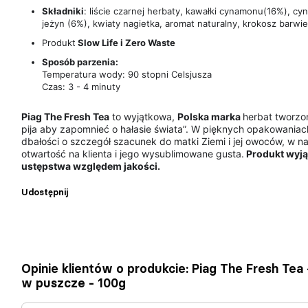
Składniki
:
liście czarnej herbaty, kawałki cynamonu(16%), cyna
jeżyn (6%), kwiaty nagietka, aromat naturalny, krokosz barwie
Produkt
Slow Life i Zero Waste
Sposób parzenia:
Temperatura wody: 90 stopni Celsjusza
Czas: 3 - 4 minuty
Piag The Fresh Tea
to wyjątkowa,
Polska marka
herbat tworzo
pija aby zapomnieć o hałasie świata”. W pięknych opakowaniac
dbałości o szczegół szacunek do matki Ziemi i jej owoców, w na
otwartość na klienta i jego wysublimowane gusta.
Produkt wyjąt
ustępstwa względem jakości.
Udostępnij
Opinie klientów o produkcie: Piag The Fresh Te
w puszcze - 100g