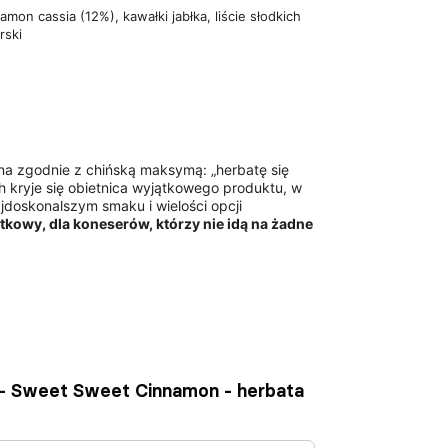
mon cassia (12%), kawałki jabłka, liście słodkich
rski
na zgodnie z chińską maksymą: „herbatę się
h kryje się obietnica wyjątkowego produktu, w
jdoskonalszym smaku i wielości opcji
kowy, dla koneserów, którzy nie idą na żadne
a - Sweet Sweet Cinnamon - herbata