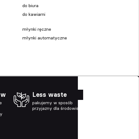
do biura
do kawiarni
młynki ręczne
młynki automatyczne
ów
Less waste
e
pakujemy w sposób
przyjazny dla środowiska
ny