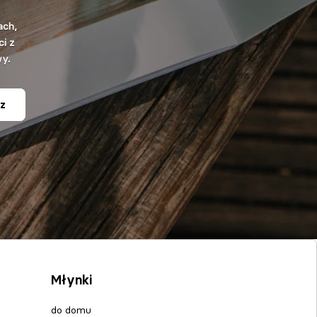
ach,
i z
wy.
z
Młynki
do domu