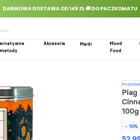
ternatywne
Akcesoria
Mood
Marki
metody
Food
rnatywne metody
Akcesoria
Marki
Mood Food
Pozostał
Piag
Cinn
100g
- 10%
52,99