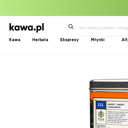
Przejdź
do
treści
Kawa
Herbata
Ekspresy
Młynki
Al
Kawa
Herbata
Ekspresy
Młynki
Alte