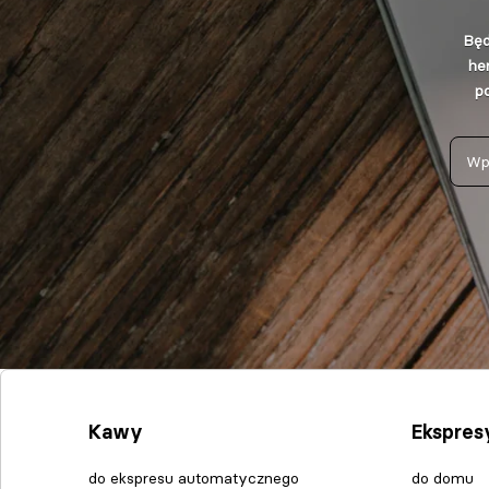
Będ
he
po
Kawy
Ekspres
do ekspresu automatycznego
do domu