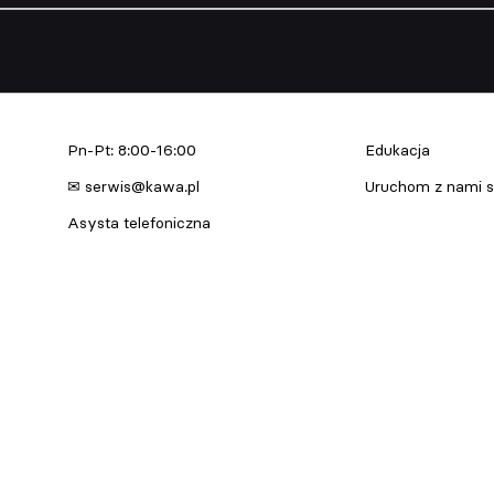
Serwis urządzeń
Edukacja & Szkol
Pn-Pt: 8:00-16:00
Edukacja
✉ serwis@kawa.pl
Uruchom z nami s
Asysta telefoniczna