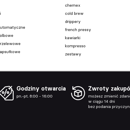
chemex
i
cold brew
drippery
automatyczne
french pressy
kolbowe
kawiarki
przelewowe
kompresso
kapsułkowe
zestawy
Godziny otwarcia
Zwroty zakup
pn.-pt. 8:00 - 16:00
możesz zmienić zdani
w ciągu 14 dni
bez podania przyczy