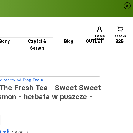
Twoje
Koszyk
konto
Bony
Części &
Blog
OUTLET
B2B
Serwis
Bony
Części & Serwis
Blog
OUTLET
B2B
e oferty od
Piag Tea »
 The Fresh Tea - Sweet Sweet
amon - herbata w puszcze -
 zł
59,00 zł