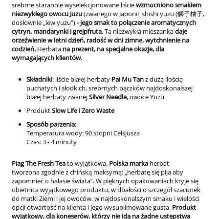
srebrne starannie wyselekcjonowane liście
wzmocniono smakiem
niezwykłego owocu Juzu
(zwanego w Japonii shishi yuzu (獅子柚子,
dosłownie „lew yuzu”)
-
jego smak to
połączenie aromatycznych
cytryn, mandarynki i grejpfruta.
Ta niezwykła mieszanka
daje
orzeźwienie w letni dzień, radość w dni zimne, wytchnienie na
codzień.
Herbata
na prezent, na specjalne okazje, dla
wymagających klientów.
Składniki
:
liście białej herbaty
Pai Mu Tan
z dużą ilością
puchatych i słodkich, srebrnych pączków najdoskonalszej
białej herbaty zwanej
Silver Needle
, owoce Yuzu
Produkt
Slow Life i Zero Waste
Sposób parzenia:
Temperatura wody: 90 stopni Celsjusza
Czas: 3 - 4 minuty
Piag The Fresh Tea
to wyjątkowa,
Polska marka
herbat
tworzona zgodnie z chińską maksymą: „herbatę się pija aby
zapomnieć o hałasie świata”. W pięknych opakowaniach kryje się
obietnica wyjątkowego produktu, w dbałości o szczegół szacunek
do matki Ziemi i jej owoców, w najdoskonalszym smaku i wielości
opcji otwartość na klienta i jego wysublimowane gusta.
Produkt
wyjątkowy, dla koneserów, którzy nie idą na żadne ustępstwa