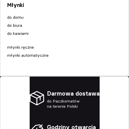
Młynki
do domu
do biura
do kawiarni
młynki ręczne
młynki automatyczne
Darmowa dostawa
do Paczkomatów
na terenie Polski
Godziny otwarcia