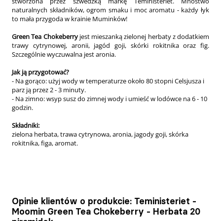
stworzona przez szwedzką markę Teministeriet. Mnóstwo
naturalnych składników, ogrom smaku i moc aromatu - każdy łyk
to mała przygoda w krainie Muminków!
Green Tea Chokeberry
jest mieszanką zielonej herbaty z dodatkiem
trawy cytrynowej, aronii, jagód goji, skórki rokitnika oraz fig.
Szczególnie wyczuwalna jest aronia.
Jak ją przygotować?
- Na gorąco: użyj wody w temperaturze około 80 stopni Celsjusza i
parz ją przez 2 - 3 minuty.
- Na zimno: wsyp susz do zimnej wody i umieść w lodówce na 6 - 10
godzin.
Składniki:
zielona herbata, trawa cytrynowa, aronia, jagody goji, skórka
rokitnika, figa, aromat.
Opinie klientów o produkcie: Teministeriet -
Moomin Green Tea Chokeberry - Herbata 20