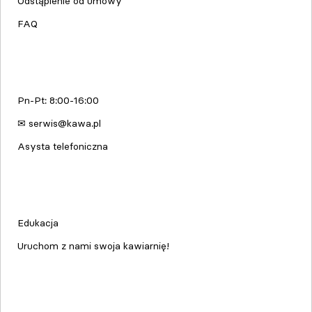
Odstąpienie od umowy
FAQ
Serwis urządzeń
Pn-Pt: 8:00-16:00
✉ serwis@kawa.pl
Asysta telefoniczna
Edukacja & Szkolenia
Edukacja
Uruchom z nami swoja kawiarnię!
kawa.pl