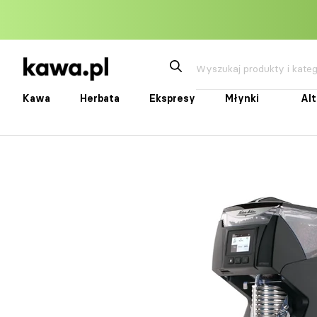
Przejdź
do
treści
Kawa
Herbata
Ekspresy
Młynki
Al
Kawa
Herbata
Ekspresy
Młynki
Alte