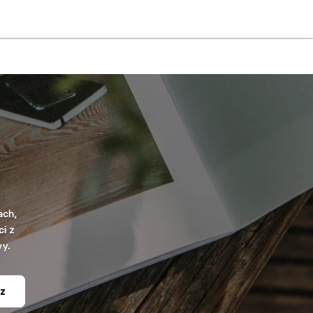
ach,
i z
wy.
z