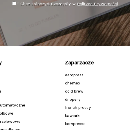
* Chcę dołączyć. Szczegóły w
Polityce Prywatności
y
Zaparzacze
aeropress
chemex
i
cold brew
drippery
automatyczne
french pressy
kolbowe
kawiarki
przelewowe
kompresso
kapsułkowe