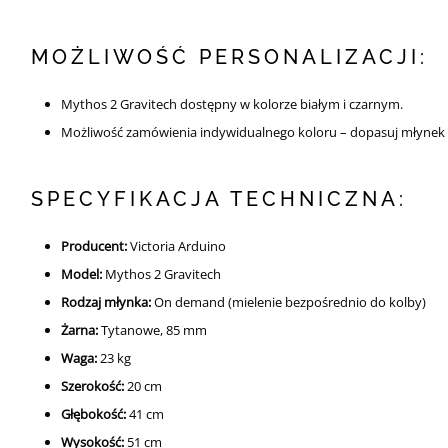
MOŻLIWOŚĆ PERSONALIZACJI:
Mythos 2 Gravitech dostępny w kolorze białym i czarnym.
Możliwość zamówienia indywidualnego koloru – dopasuj młynek d
SPECYFIKACJA TECHNICZNA:
Producent:
Victoria Arduino
Model:
Mythos 2 Gravitech
Rodzaj młynka:
On demand (mielenie bezpośrednio do kolby)
Żarna:
Tytanowe, 85 mm
Waga:
23 kg
Szerokość:
20 cm
Głębokość:
41 cm
Wysokość:
51 cm