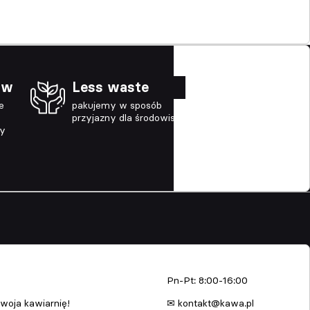
ów
Less waste
e
pakujemy w sposób
przyjazny dla środowiska
ny
enia
kawa.pl
Pn-Pt: 8:00-16:00
woja kawiarnię!
✉ kontakt@kawa.pl