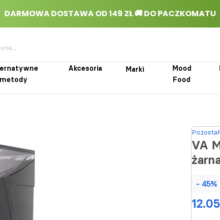
ternatywne
Akcesoria
Mood
Marki
metody
Food
rnatywne metody
Akcesoria
Marki
Mood Food
Pozostał
VA M
żarn
- 45%
12.05