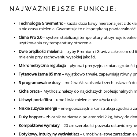
NAJWAŻNIEJSZE FUNKCJE:
Technologia Gravimetric
– każda doza kawy mierzona jest z dokła
a nie czasu mielenia. Gwarantuje to niespotykaną powtarzalność i
Clima Pro 2.0
– system stabilizacji temperatury utrzymuje idealn
użytkowania czy temperatury otoczenia.
Dwie prędkości mielenia
– tryby Premium i Gravi, z zakresem od 6
mielenie przy zachowaniu wysokiej jakości.
Mikrometryczna regulacja
– płynna i precyzyjna zmiana grubości 
Tytanowe żarna 85 mm
– wyjątkowo trwałe, zapewniają równy pr
3 programowalne dozy
– możliwość zapisania trzech ustawień do
Cicha praca
– Mythos 2 należy do najcichszych profesjonalnych 
Uchwyt portafiltra
– umożliwia mielenie bez użycia rąk.
Niskie zużycie energii
– energooszczędna konstrukcja zgodna z z
Duży hopper
– zbiornik na ziarna o pojemności 2 kg, łatwy do d
Kompaktowe wymiary
– 20 cm szerokości pozwala ustawić młyne
Dotykowy, intuicyjny wyświetlacz
– umożliwia łatwe zarządzanie 