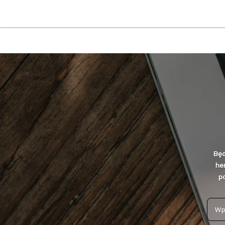
Będ
he
po