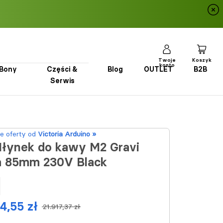
Twoje
Koszyk
konto
Bony
Części &
Blog
OUTLET
B2B
Serwis
Bony
Części & Serwis
Blog
OUTLET
B2B
e oferty od
Victoria Arduino »
łynek do kawy M2 Gravi
a 85mm 230V Black
4,55 zł
21.917,37 zł