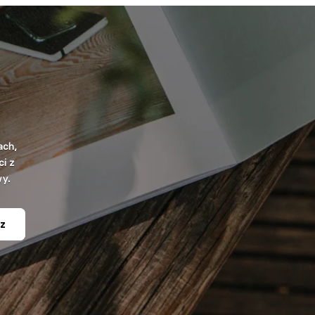
ach,
i z
wy.
z