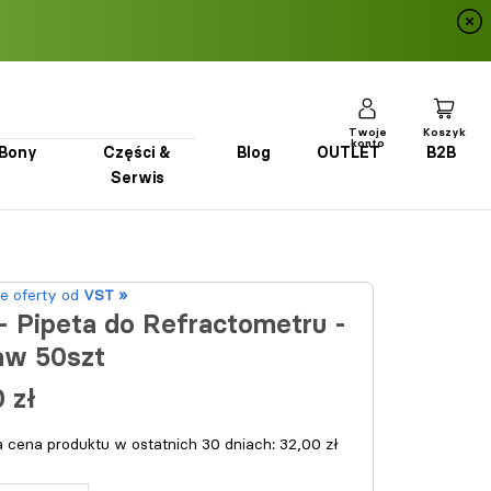
Twoje
Koszyk
konto
Bony
Części &
Blog
OUTLET
B2B
Serwis
Bony
Części & Serwis
Blog
OUTLET
B2B
e oferty od
VST »
- Pipeta do Refractometru -
aw 50szt
 zł
a cena produktu w ostatnich 30 dniach:
32,00 zł