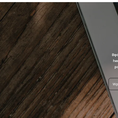
Będ
he
po