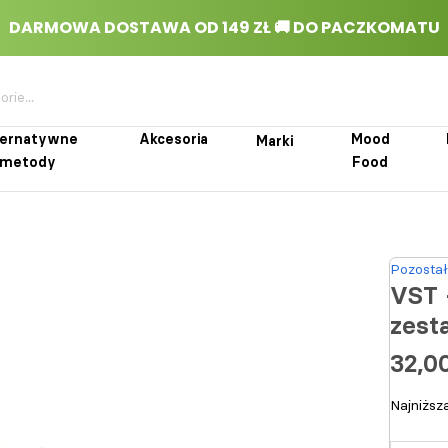
ternatywne
Akcesoria
Mood
Marki
metody
Food
rnatywne metody
Akcesoria
Marki
Mood Food
Pozostał
VST 
zest
32,00
Najniższ