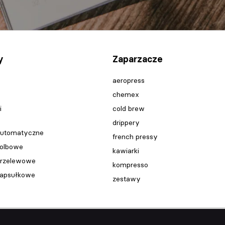
y
Zaparzacze
aeropress
chemex
i
cold brew
drippery
automatyczne
french pressy
kolbowe
kawiarki
przelewowe
kompresso
kapsułkowe
zestawy