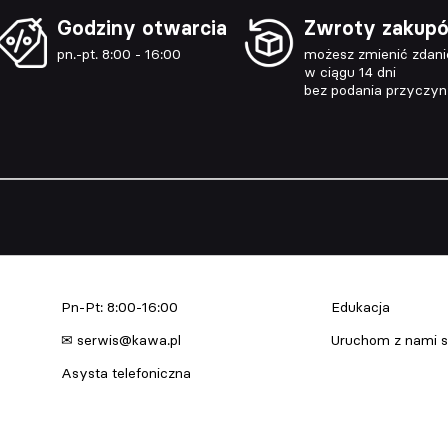
Godziny otwarcia
Zwroty zakup
pn.-pt. 8:00 - 16:00
możesz zmienić zdani
w ciągu 14 dni
bez podania przyczy
Serwis urządzeń
Edukacja & Szkol
Pn-Pt: 8:00-16:00
Edukacja
✉ serwis@kawa.pl
Uruchom z nami s
Asysta telefoniczna