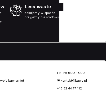
ów
Less waste
e
pakujemy w sposób
przyjazny dla środowiska
ny
enia
kawa.pl
Pn-Pt: 8:00-16:00
woja kawiarnię!
✉ kontakt@kawa.pl
+48 32 44 17 112