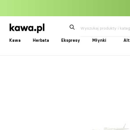
Przejdź
do
treści
Kawa
Herbata
Ekspresy
Młynki
Al
Kawa
Herbata
Ekspresy
Młynki
Alte