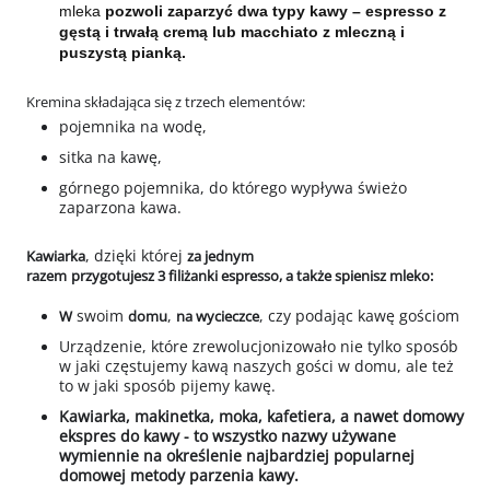
mleka
pozwoli zaparzyć dwa typy kawy – espresso z
gęstą i trwałą cremą lub macchiato z mleczną i
puszystą pianką.
Kremina składająca się z trzech elementów:
pojemnika na wodę,
sitka na kawę,
górnego pojemnika, do którego wypływa świeżo
zaparzona kawa.
, dzięki której
Kawiarka
za jednym
razem
p
rzygotujesz 3
filiżanki
espresso, a także spienisz mleko:
swoim
,
, czy podając kawę gościom
W
domu
na wycieczce
Urządzenie, które zrewolucjonizowało nie tylko sposób
w jaki częstujemy kawą naszych gości w domu, ale też
to w jaki sposób pijemy kawę.
Kawiarka, makinetka, moka, kafetiera, a nawet domowy
ekspres do kawy - to wszystko nazwy używane
wymiennie na określenie najbardziej popularnej
domowej metody parzenia kawy.