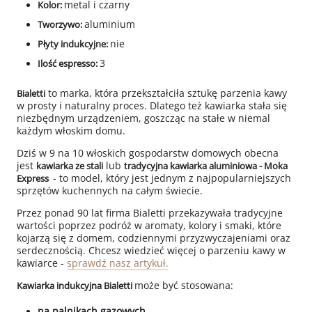
metal i czarny
Kolor:
aluminium
Tworzywo:
nie
Płyty indukcyjne:
3
Ilość espresso:
to marka, która przekształciła sztukę parzenia kawy
Bialetti
w prosty i naturalny proces. Dlatego też kawiarka stała się
niezbędnym urządzeniem, goszcząc na stałe w niemal
każdym włoskim domu.
Dziś w 9 na 10 włoskich gospodarstw domowych obecna
jest
lub
kawiarka ze stali
tradycyjna kawiarka aluminiowa -
Moka
- to model, który jest jednym z najpopularniejszych
Express
sprzętów kuchennych na całym świecie.
Przez ponad 90 lat firma Bialetti przekazywała tradycyjne
wartości poprzez podróż w aromaty, kolory i smaki, które
kojarzą się z domem, codziennymi przyzwyczajeniami oraz
serdecznością. Chcesz wiedzieć więcej o parzeniu kawy w
kawiarce -
sprawdź nasz artykuł.
może być stosowana:
Kawiarka indukcyjna Bialetti
na palnikach gazowych