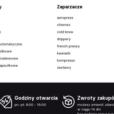
y
Zaparzacze
aeropress
chemex
i
cold brew
drippery
automatyczne
french pressy
kolbowe
kawiarki
przelewowe
kompresso
kapsułkowe
zestawy
Godziny otwarcia
Zwroty zakup
pn.-pt. 8:00 - 16:00
możesz zmienić zdani
w ciągu 14 dni
bez podania przyczy