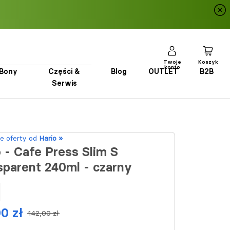
Twoje
Koszyk
konto
Bony
Części &
Blog
OUTLET
B2B
Serwis
Bony
Części & Serwis
Blog
OUTLET
B2B
e oferty od
Hario »
 - Cafe Press Slim S
sparent 240ml - czarny
0 zł
142,00 zł