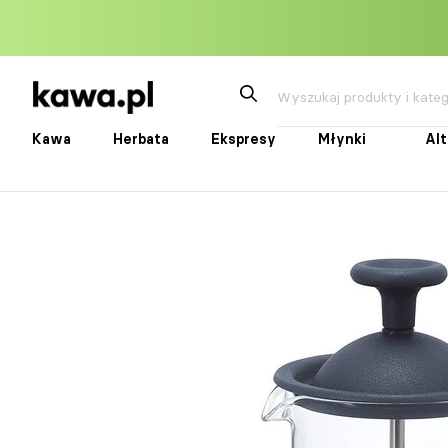
Przejdź
do
treści
Kawa
Herbata
Ekspresy
Młynki
Al
Kawa
Herbata
Ekspresy
Młynki
Alte