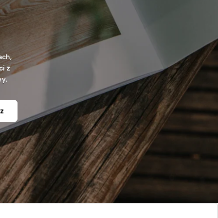
ach,
i z
wy.
z