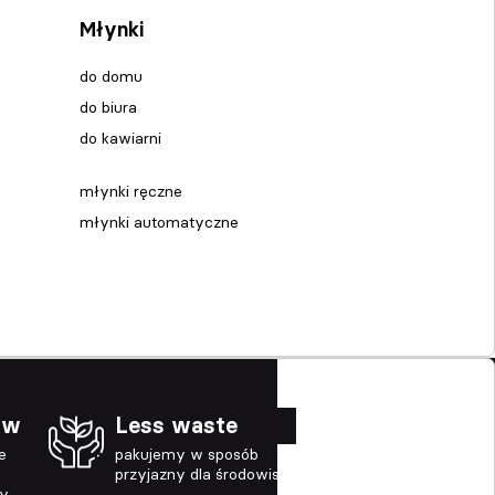
Młynki
do domu
do biura
do kawiarni
młynki ręczne
młynki automatyczne
ów
Less waste
e
pakujemy w sposób
przyjazny dla środowiska
ny