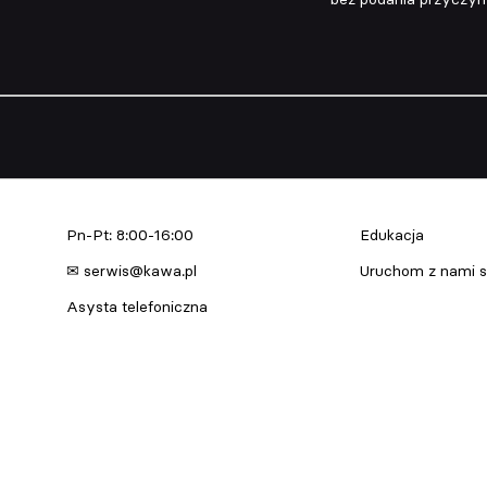
Serwis urządzeń
Edukacja & Szkol
Pn-Pt: 8:00-16:00
Edukacja
✉ serwis@kawa.pl
Uruchom z nami s
Asysta telefoniczna