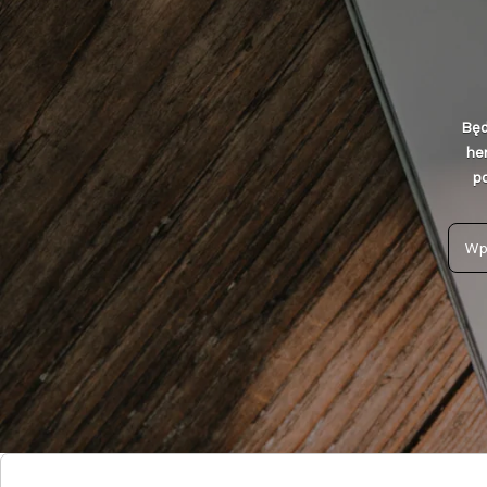
Będ
he
po