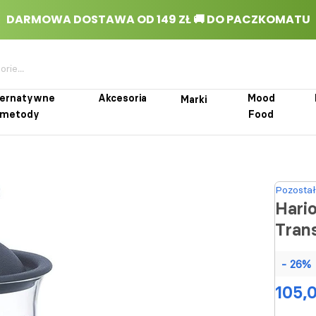
ternatywne
Akcesoria
Mood
Marki
metody
Food
rnatywne metody
Akcesoria
Marki
Mood Food
Pozostał
Hario
Tran
- 26%
105,0