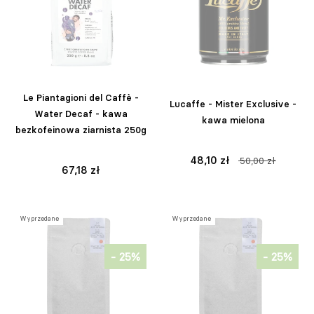
Le Piantagioni del Caffè -
Lucaffe - Mister Exclusive -
Water Decaf - kawa
kawa mielona
bezkofeinowa ziarnista 250g
48,10 zł
50,00 zł
67,18 zł
Wyprzedane
Wyprzedane
- 25%
- 25%