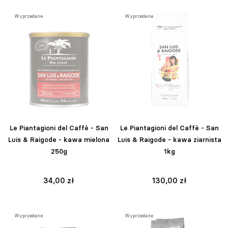
Wyprzedane
Wyprzedane
Le Piantagioni del Caffè - San
Le Piantagioni del Caffè - San
Luis & Raigode - kawa mielona
Luis & Raigode - kawa ziarnista
250g
1kg
34,00 zł
130,00 zł
Wyprzedane
Wyprzedane