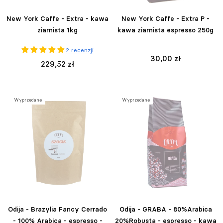
New York Caffe - Extra - kawa
New York Caffe - Extra P -
ziarnista 1kg
kawa ziarnista espresso 250g
2 recenzji
30,00 zł
229,52 zł
Wyprzedane
Wyprzedane
Odija - Brazylia Fancy Cerrado
Odija - GRABA - 80%Arabica
- 100% Arabica - espresso -
20%Robusta - espresso - kawa