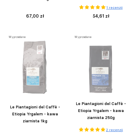
1 recenzji
67,00 zł
54,61 zł
Wyprzedane
Wyprzedane
Le Piantagioni del Caffè -
Le Piantagioni del Caffè -
Etiopia Yrgalem - kawa
Etiopia Yrgalem - kawa
ziarnista 250g
ziarnista 1kg
2 recenzji